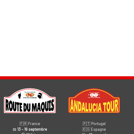
🇫🇷 France
🇵🇹 Portugal
📅
13 – 16 septembre
🇪🇸 Espagne