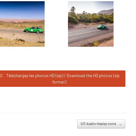
Téléchargez les photos HD (zip) / Download the HD photos (zip
format)
017-Austin-Healey-noire
→