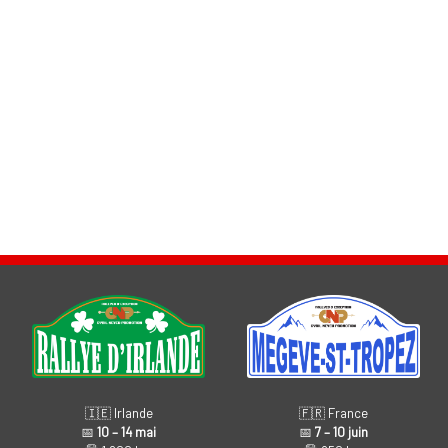
🇫🇷 France
🇮🇪 Irlande
📅
7 – 10 juin
📅
10 – 14 mai