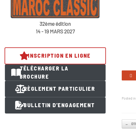
32ème édition
14 - 19 MARS 2027
INSCRIPTION EN LIGNE
TÉLÉCHARGER LA
BROCHURE
RÈGLEMENT PARTICULIER
Posted i
BULLETIN D'ENGAGEMENT
Post na
←
01