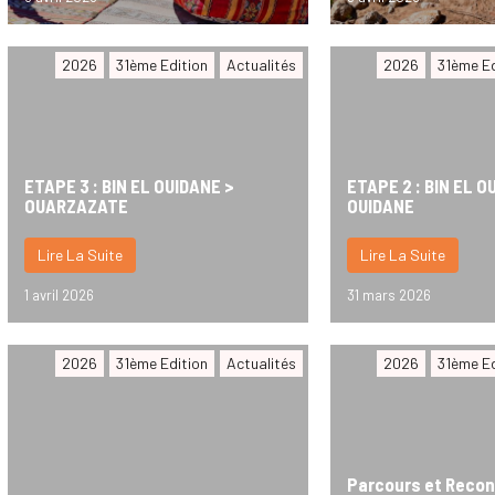
2026
31ème Edition
Actualités
2026
31ème Ed
ETAPE 3 : BIN EL OUIDANE >
ETAPE 2 : BIN EL O
OUARZAZATE
OUIDANE
Lire La Suite
Lire La Suite
1 avril 2026
31 mars 2026
2026
31ème Edition
Actualités
2026
31ème Ed
Parcours et Reco