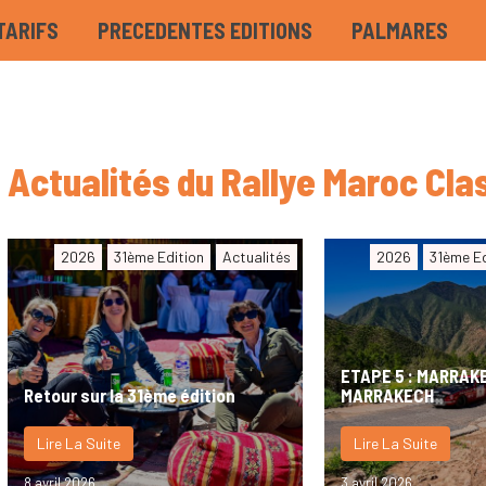
TARIFS
PRECEDENTES EDITIONS
PALMARES
Actualités du Rallye Maroc Cla
2026
31ème Edition
Actualités
2026
31ème Ed
ETAPE 5 : MARRAK
Retour sur la 31ème édition
MARRAKECH
Lire La Suite
Lire La Suite
8 avril 2026
3 avril 2026