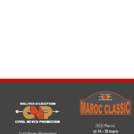
🇲🇦 Maroc
📅
14 – 19 mars
Cyril Neveu Promotion