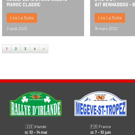
MAROC CLASSIC
AIT BENHADDOU – B
Lire La Suite
Lire La Suite
3 août 2022
18 mars 2022
1
2
3
4
›
🇫🇷 France
🇮🇪 Irlande
📅
7 – 10 juin
📅
10 – 14 mai