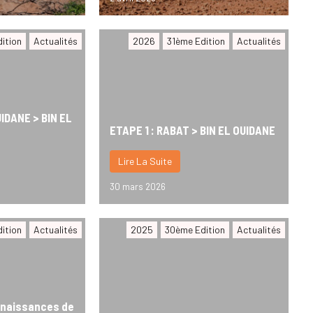
ition
Actualités
2026
31ème Edition
Actualités
UIDANE > BIN EL
ETAPE 1 : RABAT > BIN EL OUIDANE
Lire La Suite
30 mars 2026
ition
Actualités
2025
30ème Edition
Actualités
nnaissances de