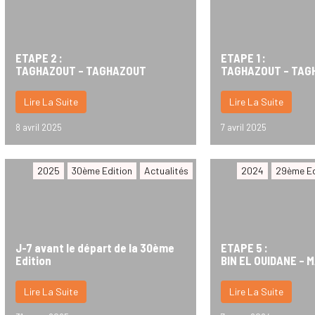
ETAPE 2 :
ETAPE 1 :
TAGHAZOUT – TAGHAZOUT
TAGHAZOUT – TAG
Lire La Suite
Lire La Suite
8 avril 2025
7 avril 2025
2025
30ème Edition
Actualités
2024
29ème Ed
J-7 avant le départ de la 30ème
ETAPE 5 :
Edition
BIN EL OUIDANE –
Lire La Suite
Lire La Suite