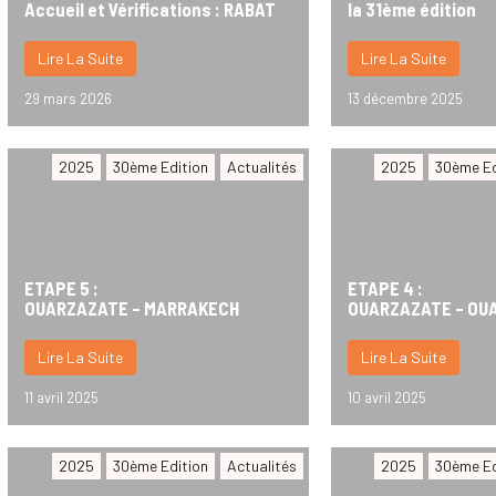
Accueil et Vérifications : RABAT
la 31ème édition
Lire La Suite
Lire La Suite
29 mars 2026
13 décembre 2025
2025
30ème Edition
Actualités
2025
30ème Ed
ETAPE 5 :
ETAPE 4 :
OUARZAZATE – MARRAKECH
OUARZAZATE – OU
Lire La Suite
Lire La Suite
11 avril 2025
10 avril 2025
2025
30ème Edition
Actualités
2025
30ème Ed