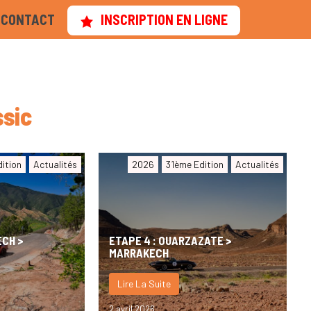
CONTACT
INSCRIPTION EN LIGNE
ssic
ition
Actualités
2026
31ème Edition
Actualités
ECH >
ETAPE 4 : OUARZAZATE >
MARRAKECH
Lire La Suite
2 avril 2026