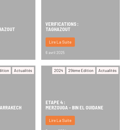
VERIFICATIONS :
HAZOUT
TAGHAZOUT
Lire La Suite
6 avril 2025
ition
Actualités
2024
29ème Edition
Actualités
ETAPE 4 :
 MARRAKECH
MERZOUGA – BIN EL OUIDANE
Lire La Suite