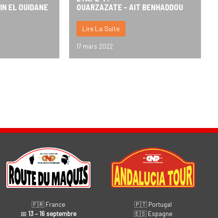
IN EL OUIDANE
OUARZAZATE – AIT BENHADDOU
Lire La Suite
17 mars 2022
🇫🇷 France
🇵🇹 Portugal
📅
13 – 16 septembre
🇪🇸 Espagne