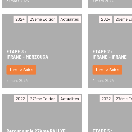
31 mars 2025
7 mars 2024
2024
29ème Edition
Actualités
2024
29ème Ed
ETAPE 3 :
ETAPE 2 :
IFRANE – MERZOUGA
IFRANE – IFRANE
Lire La Suite
Lire La Suite
5 mars 2024
4 mars 2024
2022
27ème Edition
Actualités
2022
27ème Ed
Retour sur le 27ème RALLYE
ETAPE 5 :