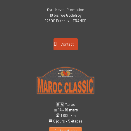
Cyril Neveu Promotion
19 bis rue Godefroy
92800 Puteaux – FRANCE
Contact
🇲🇦 Maroc
📅
14 – 19 mars
🛣️ 1 800 km
🏁 6 jours • 5 étapes
Plus d’infos