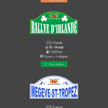
🇮🇪 Irlande
📅
10 – 14 mai
🛣️ 1 200 km
🏁 5 jours • 4 étapes
Plus d’infos
🇫🇷 France