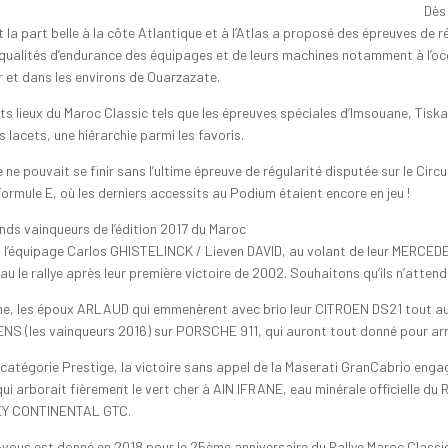
Dès
 la part belle à la côte Atlantique et à l’Atlas a proposé des épreuves de
 qualités d’endurance des équipages et de leurs machines notamment à l’o
r et dans les environs de Ouarzazate.
s lieux du Maroc Classic tels que les épreuves spéciales d’Imsouane, Tiskati
 lacets, une hiérarchie parmi les favoris.
ye ne pouvait se finir sans l’ultime épreuve de régularité disputée sur le C
Formule E, où les derniers accessits au Podium étaient encore en jeu !
nds vainqueurs de l’édition 2017 du Maroc
, l’équipage Carlos GHISTELINCK / Lieven DAVID, au volant de leur MERCEDE
au le rallye après leur première victoire de 2002. Souhaitons qu’ils n’atte
e, les époux ARLAUD qui emmenèrent avec brio leur CITROEN DS21 tout au l
S (les vainqueurs 2016) sur PORSCHE 911, qui auront tout donné pour arra
 catégorie Prestige, la victoire sans appel de la Maserati GranCabrio eng
ui arborait fièrement le vert cher à AIN IFRANE, eau minérale officielle du 
Y CONTINENTAL GTC.
vous est donné en 2018 pour le 25ème anniversaire du Rallye Maroc Classic