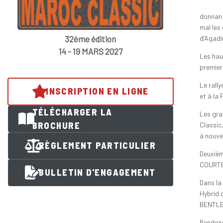
donnant
mal les
d’Agadi
32ème édition
14 - 19 MARS 2027
Les haut
premiers
Le rall
INSCRIPTION EN LIGNE
et à la 
TÉLÉCHARGER LA
Les gra
BROCHURE
Classic
à nouve
RÈGLEMENT PARTICULIER
Deuxièm
COURTEN
BULLETIN D'ENGAGEMENT
Dans la
Hybrid q
BENTLE
Rendez-