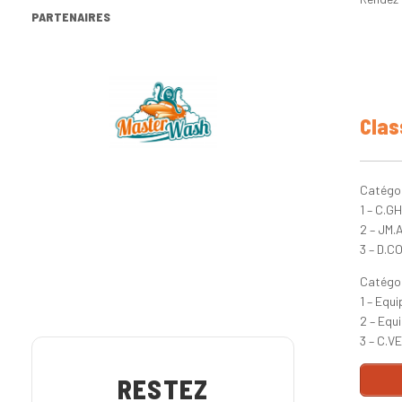
PARTENAIRES
Clas
Catégor
1 – C.G
2 – JM.
3 – D.C
Catégor
1 – Equ
2 – Equ
3 – C.V
RESTEZ