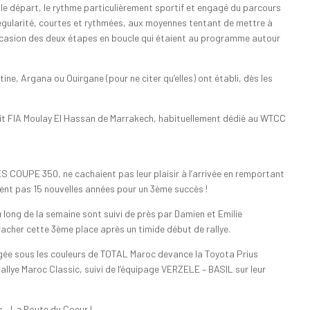
 le départ, le rythme particulièrement sportif et engagé du parcours
 régularité, courtes et rythmées, aux moyennes tentant de mettre à
ccasion des deux étapes en boucle qui étaient au programme autour
ne, Argana ou Ouirgane (pour ne citer qu’elles) ont établi, dès les
ircuit FIA Moulay El Hassan de Marrakech, habituellement dédié au WTCC
S COUPE 350, ne cachaient pas leur plaisir à l’arrivée en remportant
ndent pas 15 nouvelles années pour un 3ème succès !
ong de la semaine sont suivi de près par Damien et Emilie
cher cette 3ème place après un timide début de rallye.
agée sous les couleurs de TOTAL Maroc devance la Toyota Prius
Rallye Maroc Classic, suivi de l’équipage VERZELE – BASIL sur leur
 – La Route du Coeur !