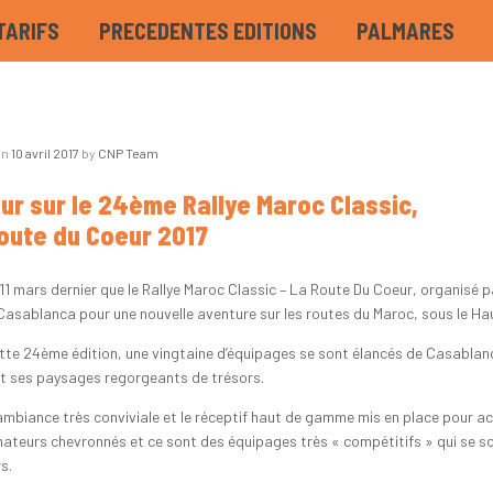
TARIFS
PRECEDENTES EDITIONS
PALMARES
on
10 avril 2017
by
CNP Team
ur sur le 24ème Rallye Maroc Classic,
oute du Coeur 2017
e 11 mars dernier que le Rallye Maroc Classic – La Route Du Coeur, organisé 
Casablanca pour une nouvelle aventure sur les routes du Maroc, sous le 
tte 24ème édition, une vingtaine d’équipages se sont élancés de Casablan
t ses paysages regorgeants de trésors.
ambiance très conviviale et le réceptif haut de gamme mis en place pour accu
ateurs chevronnés et ce sont des équipages très « compétitifs » qui se son
s.