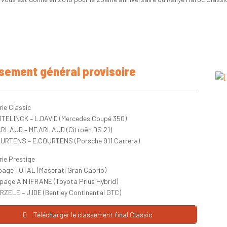
sement général provisoire
ie Classic
HITELINCK – L.DAVID (Mercedes Coupé 350)
ARLAUD – MF.ARLAUD (Citroën DS 21)
OURTENS – E.COURTENS (Porsche 911 Carrera)
ie Prestige
ipage TOTAL (Maserati Gran Cabrio)
ipage AIN IFRANE (Toyota Prius Hybrid)
ERZELE – J.IDE (Bentley Continental GTC)
Télécharger le classement final Classic