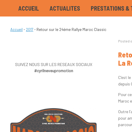
ACCUEIL
ACTUALITES
PRESTATIONS & 
Accueil
-
2017
-
Retour sur le 24ème Rallye Maroc Classic
Posted 
Reto
La R
SUIVEZ NOUS SUR LES RESEAUX SOCIAUX
#cyrilneveupromotion
C’est l
depuis 
Pour ce
Maroc e
Outre l’
pour am
parcour