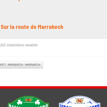
- Sur la route de Marrakech
n
2017
,
24ème Edition
,
Actualités
.
vigation
PE 7 : MARRAKECH – MARRAKECH