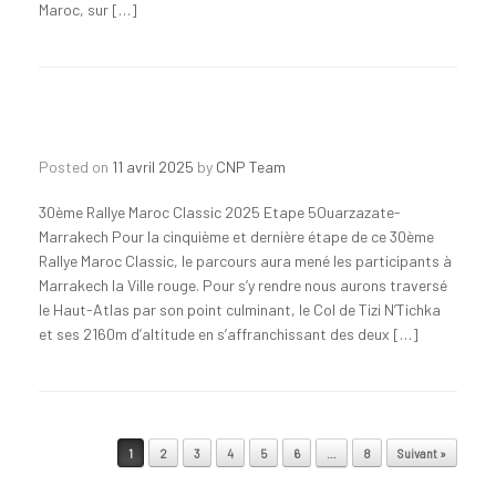
Maroc, sur […]
Posted on
11 avril 2025
by
CNP Team
30ème Rallye Maroc Classic 2025 Etape 5Ouarzazate-
Marrakech Pour la cinquième et dernière étape de ce 30ème
Rallye Maroc Classic, le parcours aura mené les participants à
Marrakech la Ville rouge. Pour s’y rendre nous aurons traversé
le Haut-Atlas par son point culminant, le Col de Tizi N’Tichka
et ses 2160m d’altitude en s’affranchissant des deux […]
Post navigation
1
2
3
4
5
6
…
8
Suivant »