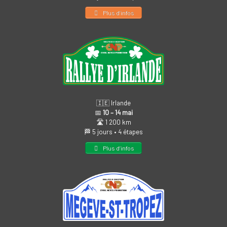
Plus d’infos
🇮🇪 Irlande
📅
10 – 14 mai
🛣️ 1 200 km
🏁 5 jours • 4 étapes
Plus d’infos