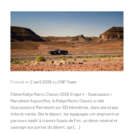
Posted on
2 avril 2026
by
CNP Team
31ème Rallye Maroc Classic 2026 Etape 4 : Ouarzazate >
Marrakech Aujourd’hui, le Rallye Maroc Classic a relié
Ouarzazate à Marrakech sur 333 kilomètres, dans une étape
riche et variée. Dès le départ, les équipages ont emprunté un
parcours inédit à travers l’oasis de Fint, un décor minéral et
sauvage aux portes du désert, qui […]