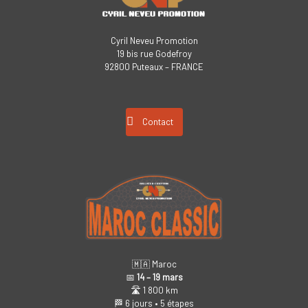
Cyril Neveu Promotion
19 bis rue Godefroy
92800 Puteaux – FRANCE
Contact
🇲🇦 Maroc
📅
14 – 19 mars
🛣️ 1 800 km
🏁 6 jours • 5 étapes