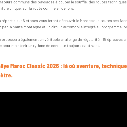
ateurs communs des paysages à couper le souffle, des routes techniques
nture unique, sur la route comme en dehors.
 répartis sur 5 étapes vous feront découvrir le Maroc sous toutes ses fac
 par la haute montagne et un circuit automobile intégré au programme, pour
ye proposera également un véritable challenge de régularité : 18 épreuve
 pour maintenir un rythme de conduite toujours captivant.
llye Maroc Classic 2026 : là où aventure, techniqu
ètre.