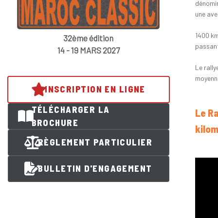
dénomin
une ave
1400 km
32ème édition
passant
14 - 19 MARS 2027
Le rall
moyenne
INSCRIPTION EN LIGNE
TÉLÉCHARGER LA
Le Ra
BROCHURE
kilom
RÈGLEMENT PARTICULIER
BULLETIN D'ENGAGEMENT