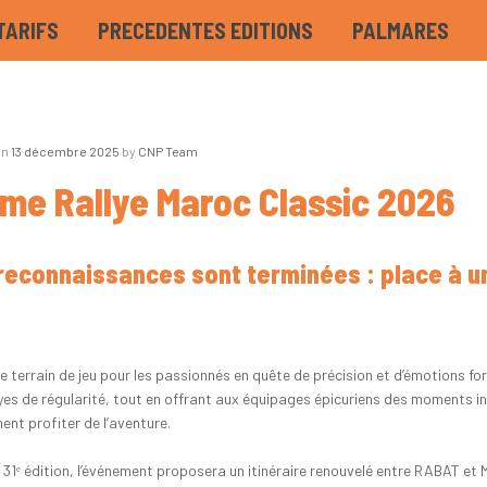
TARIFS
PRECEDENTES EDITIONS
PALMARES
on
13 décembre 2025
by
CNP Team
me Rallye Maroc Classic 2026
reconnaissances sont terminées : place à un
le terrain de jeu pour les passionnés en quête de précision et d’émotions f
lyes de régularité, tout en offrant aux équipages épicuriens des moments in
ent profiter de l’aventure.
 31ᵉ édition, l’événement proposera un itinéraire renouvelé entre RABAT