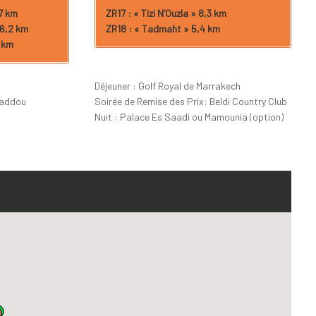
,7 km
ZR17 : « Tizi N’Ouzla » 8,3 km
 6,2 km
ZR18 : « Tadmaht » 5,4 km
4 km
Déjeuner : Golf Royal de Marrakech
haddou
Soirée de Remise des Prix: Beldi Country Club
Nuit : Palace Es Saadi ou Mamounia (option)
i