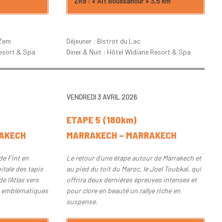
ZR9 : « Aït Boussahour » 3,5 km
 Zem
Déjeuner : Bistrot du Lac
Resort & Spa
Diner & Nuit : Hôtel Widiane Resort & Spa
VENDREDI 3 AVRIL 2026
ETAPE 5 (180km)
AKECH
MARRAKECH – MARRAKECH
de Fint en
Le retour d’une étape autour de Marrakech et
itale des tapis
au pied du toit du Maroc, le Joel Toubkal, qui
e l’Atlas vers
offrira deux dernières épreuves intenses et
s emblématiques
pour clore en beauté un rallye riche en
suspense.