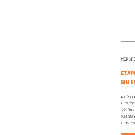
MERCRED
ETAP
BIN 
La trav
barrage 
à 2260m
vastes 
maroca