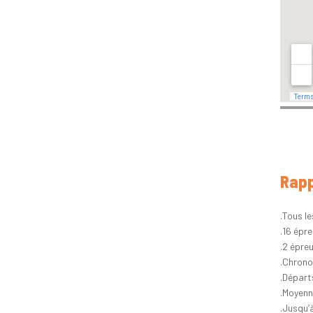
Rapp
.Tous l
.16 épr
.2 épre
.Chrono
.Départ
.Moyenn
.Jusqu’