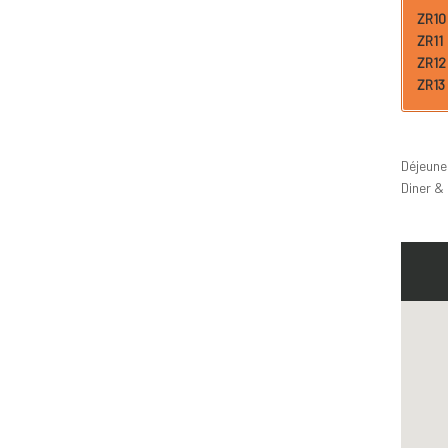
ZR10 
ZR11 
ZR12 
ZR13 
Déjeuner
Diner &