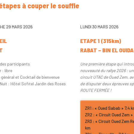
étapes à couper le souffle
HE 29 MARS 2026
LUNDI 30 MARS 2026
EIL
ETAPE 1 (315km)
T
RABAT – BIN EL OUID
 des participants
Une première étape qui introd
 : libre
nouveauté du rallye 2026 : un
g général et Cocktail de bienvenue
circuit UTAC de Oued Zem, av
 Nuit : Hôtel Sofitel Jardin des Roses
de disputer deux épreuves sp
ROUTE FERMÉE !
ZR1 : « Oued Sabab » 7,4 
ZR2 : « Circuit Oued Zem »
ZR3 : « Circuit Oued Zem Re
km