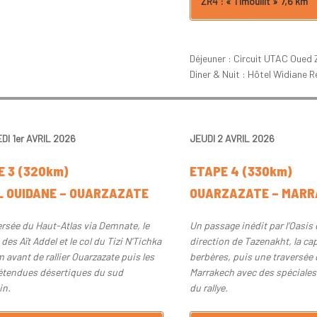
ZR4 : « Timoulilt » 7,6 km
Déjeuner : Circuit UTAC Oued
Diner & Nuit : Hôtel Widiane 
I 1er AVRIL 2026
JEUDI 2 AVRIL 2026
E 3 (320km)
ETAPE 4 (330km)
EL OUIDANE – OUARZAZATE
OUARZAZATE – MARR
ersée du Haut-Atlas via Demnate, le
Un passage inédit par l’Oasis 
des Aït Addel et le col du Tizi N’Tichka
direction de Tazenakht, la cap
 avant de rallier Ouarzazate puis les
berbères, puis une traversée d
étendues désertiques du sud
Marrakech avec des spéciale
in.
du rallye.