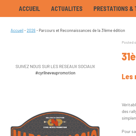
ACCUEIL
ACTUALITES
PRESTATIONS & 
Accueil
-
2026
-
Parcours et Reconnaissances de la 31ème édition
Posted 
31è
SUIVEZ NOUS SUR LES RESEAUX SOCIAUX
#cyrilneveupromotion
Les 
Véritab
des ral
simplem
Pour sa