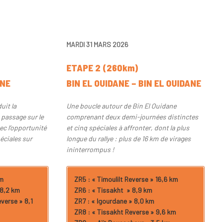
MARDI 31 MARS 2026
ETAPE 2 (260km)
ANE
BIN EL OUIDANE – BIN EL OUIDANE
uit la
Une boucle autour de Bin El Ouidane
 passage sur le
comprenant deux demi-journées distinctes
ec l’opportunité
et cinq spéciales à affronter, dont la plus
éciales sur
longue du rallye : plus de 16 km de virages
ininterrompus !
km
ZR5 : « Timoulilt Reverse » 16,6 km
 8,2 km
ZR6 : « Tissakht » 8,9 km
verse » 8,1
ZR7 : « Igourdane » 8,0 km
ZR8 : « Tissakht Reverse » 9,6 km