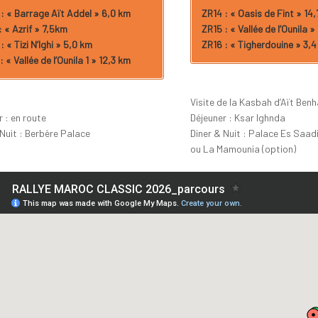
: « Barrage Aït Addel » 6,0 km
ZR14 : « Oasis de Fint » 14
: « Azrif » 7,5km
ZR15 : « Vallée de l’Ounila »
: « Tizi N’Ighi » 5,0 km
ZR16 : « Tigherdouine » 3,
: « Vallée de l’Ounila 1 » 12,3 km
Visite de la Kasbah d’Aït Ben
 : en route
Déjeuner : Ksar Ighnda
 Nuit : Berbère Palace
Diner & Nuit : Palace Es Saad
ou La Mamounia (option)