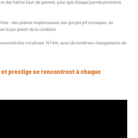
 et des haltes haut de gamme, pour que chaque journée promette
ettes : des plaines majestueuses aux gorges pittoresques, en
 le pur plaisir de la conduite.
s chronométrées totalisant 147 km, avec de nombreux changements de
e et prestige se rencontrent à chaque