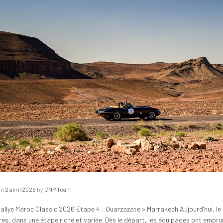
on
2 avril 2026
by
CNP Team
allye Maroc Classic 2026 Etape 4 : Ouarzazate > Marrakech Aujourd’hui, le 
res, dans une étape riche et variée. Dès le départ, les équipages ont emprun