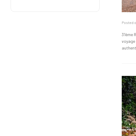
Posted 
31ème R
voyage 
authent