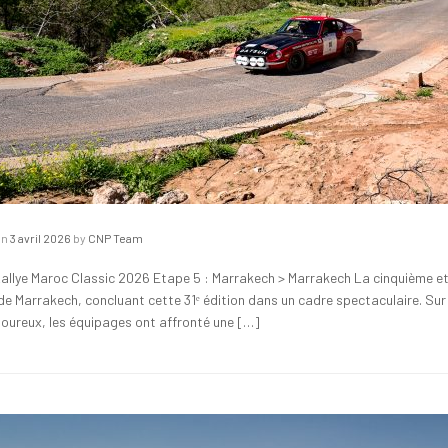
on
3 avril 2026
by
CNP Team
allye Maroc Classic 2026 Etape 5 : Marrakech > Marrakech La cinquième et d
de Marrakech, concluant cette 31ᵉ édition dans un cadre spectaculaire. Su
igoureux, les équipages ont affronté une […]