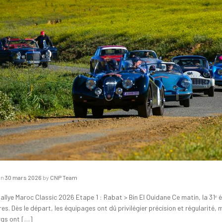
on
30 mars 2026
by
CNP Team
allye Maroc Classic 2026 Etape 1 : Rabat > Bin El Ouidane Ce matin, la 31ᵉ é
es. Dès le départ, les équipages ont dû privilégier précision et régularité,
gs ont […]