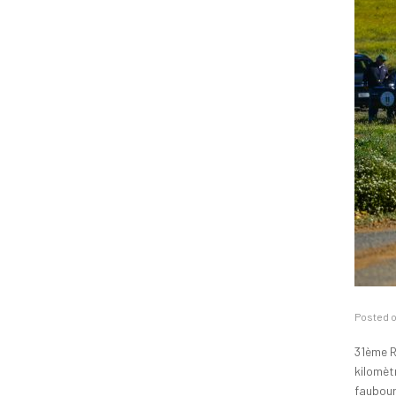
Posted 
31ème R
kilomètr
faubour