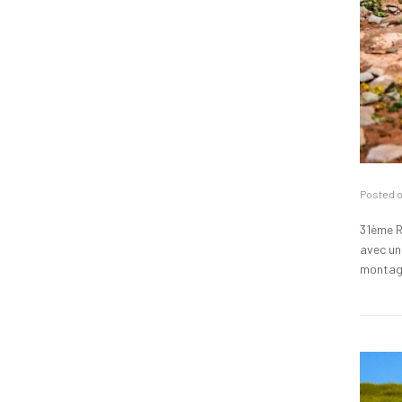
Posted 
31ème R
avec un
montag