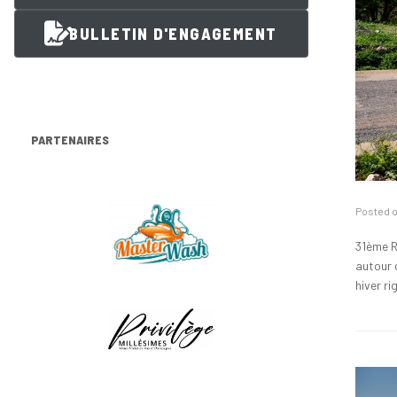
BULLETIN D'ENGAGEMENT
PARTENAIRES
Posted 
31ème R
autour 
hiver r