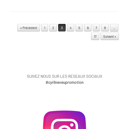
Post navigation
« Précédent
1
2
3
4
5
6
7
8
…
17
Suivant »
SUIVEZ NOUS SUR LES RESEAUX SOCIAUX
#cyrilneveupromotion