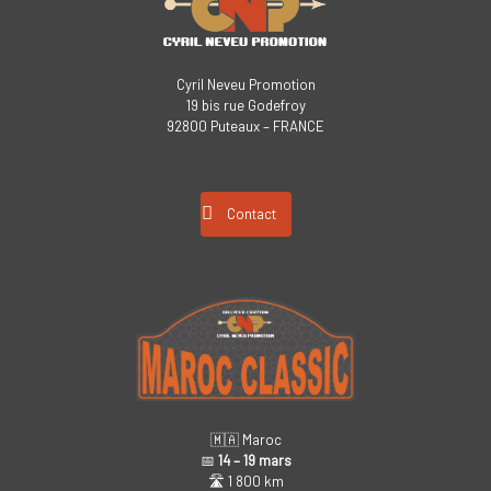
Cyril Neveu Promotion
19 bis rue Godefroy
92800 Puteaux – FRANCE
Contact
🇲🇦 Maroc
📅
14 – 19 mars
🛣️ 1 800 km