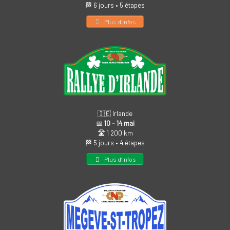
🏁 6 jours • 5 étapes
Plus d’infos
🇮🇪 Irlande
📅
10 – 14 mai
🛣️ 1 200 km
🏁 5 jours • 4 étapes
Plus d’infos