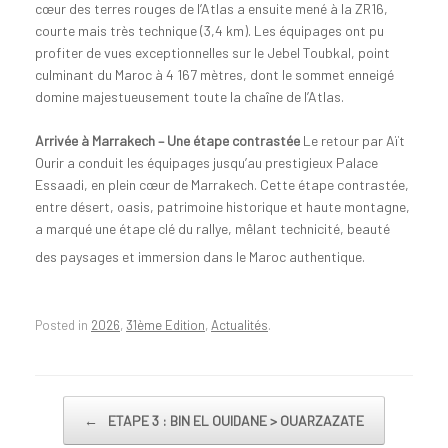
cœur des terres rouges de l’Atlas a ensuite mené à la ZR16,
courte mais très technique (3,4 km). Les équipages ont pu
profiter de vues exceptionnelles sur le Jebel Toubkal, point
culminant du Maroc à 4 167 mètres, dont le sommet enneigé
domine majestueusement toute la chaîne de l’Atlas.
Arrivée à Marrakech – Une étape contrastée
Le retour par Aït
Ourir a conduit les équipages jusqu’au prestigieux Palace
Essaadi, en plein cœur de Marrakech. Cette étape contrastée,
entre désert, oasis, patrimoine historique et haute montagne,
a marqué une étape clé du rallye, mêlant technicité, beauté
des paysages et immersion dans le Maroc authentique.
Posted in
2026
,
31ème Edition
,
Actualités
.
Post navigation
←
ETAPE 3 : BIN EL OUIDANE > OUARZAZATE