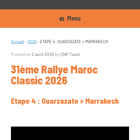
Menu
Accueil
-
2026
-
ETAPE 4 : OUARZAZATE > MARRAKECH
Posted on
2 avril 2026
by
CNP Team
31ème Rallye Maroc
Classic 2026
Etape 4 : Ouarzazate > Marrakech