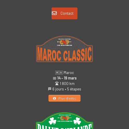
Contact
🇲🇦 Maroc
📅
14 – 19 mars
🛣️ 1 800 km
🏁 6 jours • 5 étapes
Plus d’infos