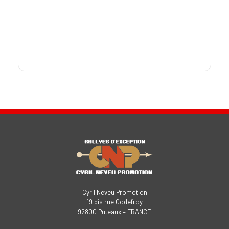
Cyril Neveu Promotion
19 bis rue Godefroy
92800 Puteaux – FRANCE