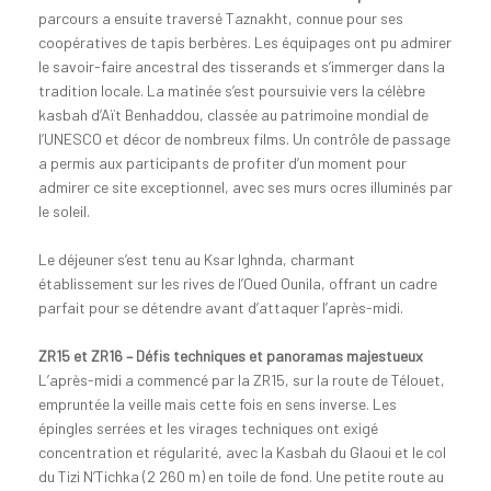
parcours a ensuite traversé Taznakht, connue pour ses
coopératives de tapis berbères. Les équipages ont pu admirer
le savoir-faire ancestral des tisserands et s’immerger dans la
tradition locale. La matinée s’est poursuivie vers la célèbre
kasbah d’Aït Benhaddou, classée au patrimoine mondial de
l’UNESCO et décor de nombreux films. Un contrôle de passage
a permis aux participants de profiter d’un moment pour
admirer ce site exceptionnel, avec ses murs ocres illuminés par
le soleil.
Le déjeuner s’est tenu au Ksar Ighnda, charmant
établissement sur les rives de l’Oued Ounila, offrant un cadre
parfait pour se détendre avant d’attaquer l’après-midi.
ZR15 et ZR16 – Défis techniques et panoramas majestueux
L’après-midi a commencé par la ZR15, sur la route de Télouet,
empruntée la veille mais cette fois en sens inverse. Les
épingles serrées et les virages techniques ont exigé
concentration et régularité, avec la Kasbah du Glaoui et le col
du Tizi N’Tichka (2 260 m) en toile de fond. Une petite route au