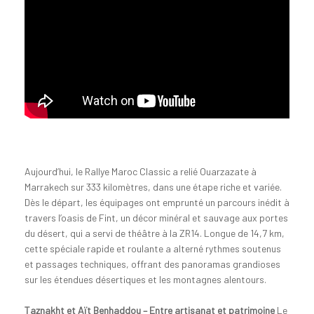
Aujourd’hui, le Rallye Maroc Classic a relié Ouarzazate à
Marrakech sur 333 kilomètres, dans une étape riche et variée.
Dès le départ, les équipages ont emprunté un parcours inédit à
travers l’oasis de Fint, un décor minéral et sauvage aux portes
du désert, qui a servi de théâtre à la ZR14. Longue de 14,7 km,
cette spéciale rapide et roulante a alterné rythmes soutenus
et passages techniques, offrant des panoramas grandioses
sur les étendues désertiques et les montagnes alentours.
Taznakht et Aït Benhaddou – Entre artisanat et patrimoine
Le