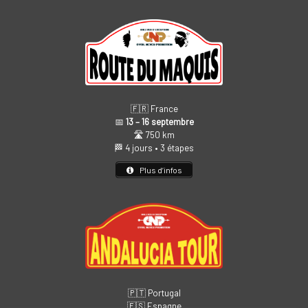
🇫🇷 France
📅
13 – 16 septembre
🛣️ 750 km
🏁 4 jours • 3 étapes
Plus d’infos
🇵🇹 Portugal
🇪🇸 Espagne