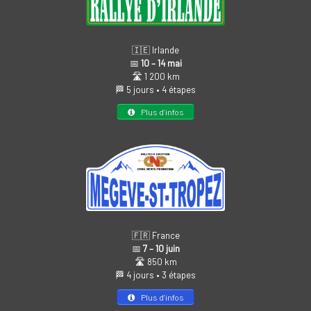
🇮🇪 Irlande
📅
10 – 14 mai
🛣️ 1 200 km
🏁 5 jours • 4 étapes
Plus d’infos
🇫🇷 France
📅
7 – 10 juin
🛣️ 850 km
🏁 4 jours • 3 étapes
Plus d’infos