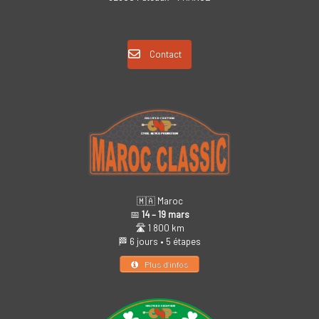
Contact
🇲🇦 Maroc
📅
14 – 19 mars
🛣️ 1 800 km
🏁 6 jours • 5 étapes
Plus d’infos