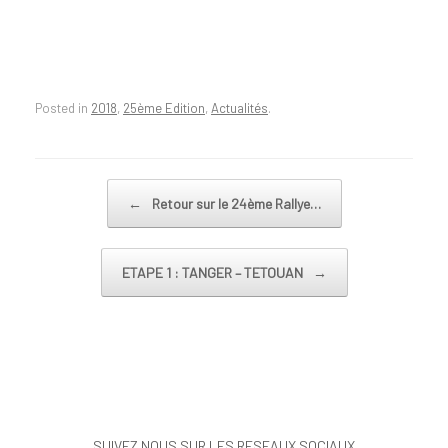
Posted in
2018
,
25ème Edition
,
Actualités
.
Post navigation
←
Retour sur le 24ème Rallye…
ETAPE 1 : TANGER – TETOUAN
→
SUIVEZ NOUS SUR LES RESEAUX SOCIAUX