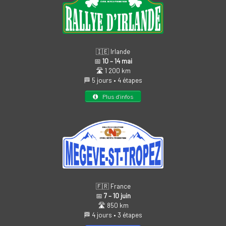
🇮🇪 Irlande
📅
10 – 14 mai
🛣️ 1 200 km
🏁 5 jours • 4 étapes
Plus d’infos
🇫🇷 France
📅
7 – 10 juin
🛣️ 850 km
🏁 4 jours • 3 étapes