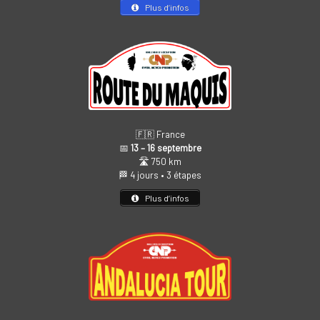
Plus d’infos
🇫🇷 France
📅
13 – 16 septembre
🛣️ 750 km
🏁 4 jours • 3 étapes
Plus d’infos