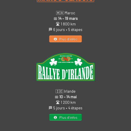
🇲🇦 Maroc
📅
14 – 19 mars
🛣️ 1 800 km
🏁 6 jours • 5 étapes
Plus d’infos
🇮🇪 Irlande
📅
10 – 14 mai
🛣️ 1 200 km
🏁 5 jours • 4 étapes
Plus d’infos