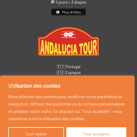
🏁 4 jours • 3 étapes
Plus d’infos
🇵🇹 Portugal
🇪🇸 Espagne
📅
14 – 19 novembre
🏁 6 jours • 5 étapes
Utilisation des cookies
Plus d’infos
Nous utilisons des cookies pour améliorer votre expérience de
navigation, diffuser des publicités ou du contenu personnalisés
et analyser notre trafic. En cliquant sur "Tout accepter", vous
consentez à notre utilisation des cookies.
Tout rejeter
Tout accepter
Rallye Maroc Classic, by CYRIL NEVEU PROMOTION © 2026