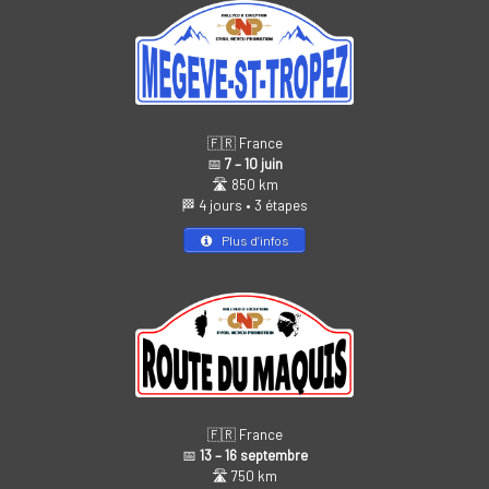
🇫🇷 France
📅
7 – 10 juin
🛣️ 850 km
🏁 4 jours • 3 étapes
Plus d’infos
🇫🇷 France
📅
13 – 16 septembre
🛣️ 750 km