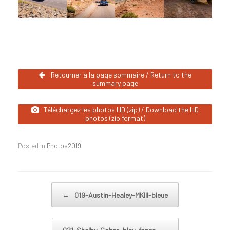
Retourner à la page sommaire / Return to the
summary page
Téléchargez les photos HD (zip) / Download the HD
photos (zip format)
Posted in
Photos2019
.
Post navigation
←
019-Austin-Healey-MKIII-bleue