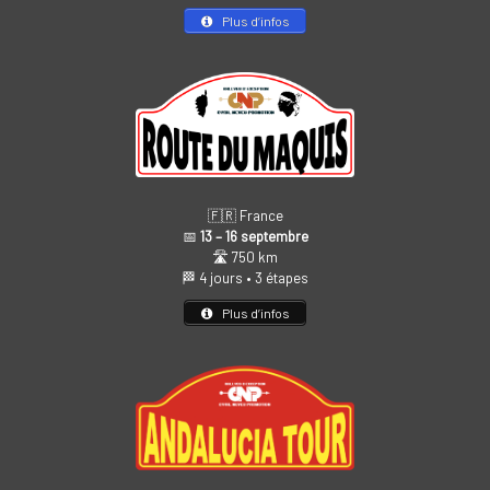
Plus d’infos
🇫🇷 France
📅
13 – 16 septembre
🛣️ 750 km
🏁 4 jours • 3 étapes
Plus d’infos