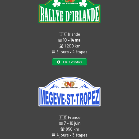
🇮🇪 Irlande
📅
10 – 14 mai
🛣️ 1 200 km
🏁 5 jours • 4 étapes
Plus d’infos
🇫🇷 France
📅
7 – 10 juin
🛣️ 850 km
🏁 4 jours • 3 étapes