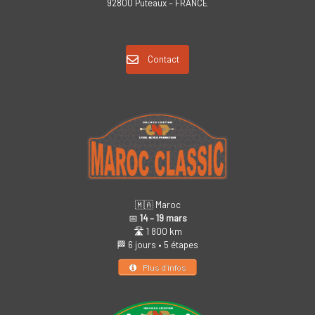
92800 Puteaux – FRANCE
Contact
🇲🇦 Maroc
📅
14 – 19 mars
🛣️ 1 800 km
🏁 6 jours • 5 étapes
Plus d’infos