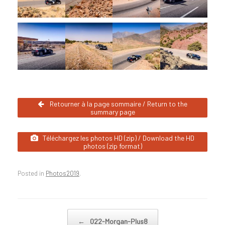
Retourner à la page sommaire / Return to the
summary page
Téléchargez les photos HD (zip) / Download the HD
photos (zip format)
Posted in
Photos2019
.
Post navigation
←
022-Morgan-Plus8