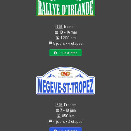
🇮🇪 Irlande
📅
10 – 14 mai
🛣️ 1 200 km
🏁 5 jours • 4 étapes
Plus d’infos
🇫🇷 France
📅
7 – 10 juin
🛣️ 850 km
🏁 4 jours • 3 étapes
Plus d’infos