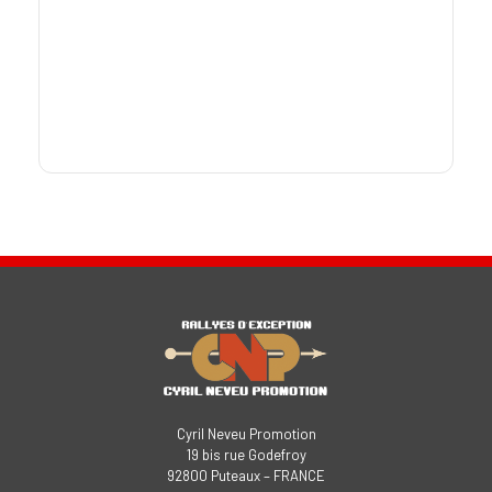
Cyril Neveu Promotion
19 bis rue Godefroy
92800 Puteaux – FRANCE