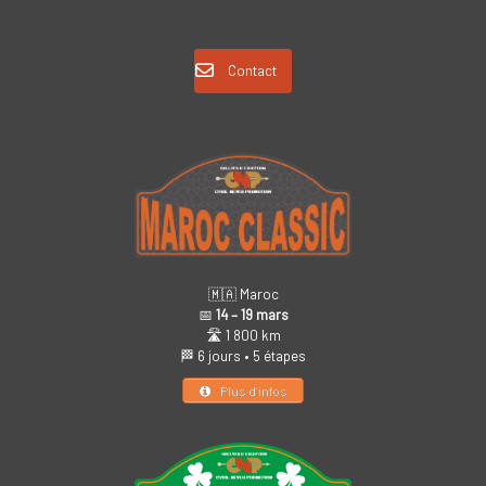
Contact
🇲🇦 Maroc
📅
14 – 19 mars
🛣️ 1 800 km
🏁 6 jours • 5 étapes
Plus d’infos