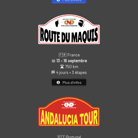
🇫🇷 France
📅
13 – 16 septembre
🛣️ 750 km
🏁 4 jours • 3 étapes
Plus d’infos
🇵🇹 Portugal