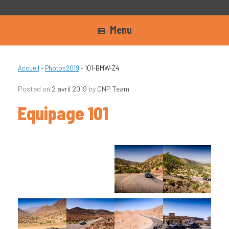
Menu
Accueil
-
Photos2019
-
101-BMW-Z4
Posted on
2 avril 2019
by
CNP Team
Equipage 101