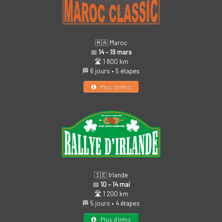
🇲🇦 Maroc
📅
14 – 19 mars
🛣️ 1 800 km
🏁 6 jours • 5 étapes
Plus d’infos
🇮🇪 Irlande
📅
10 – 14 mai
🛣️ 1 200 km
🏁 5 jours • 4 étapes
Plus d’infos