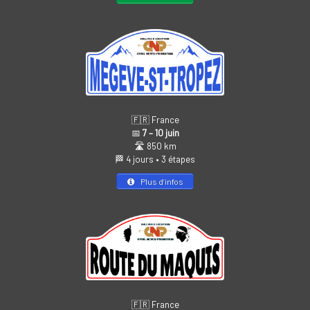
🇫🇷 France
📅
7 – 10 juin
🛣️ 850 km
🏁 4 jours • 3 étapes
Plus d’infos
🇫🇷 France