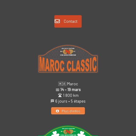
Contact
🇲🇦 Maroc
📅
14 – 19 mars
🛣️ 1 800 km
🏁 6 jours • 5 étapes
Plus d’infos