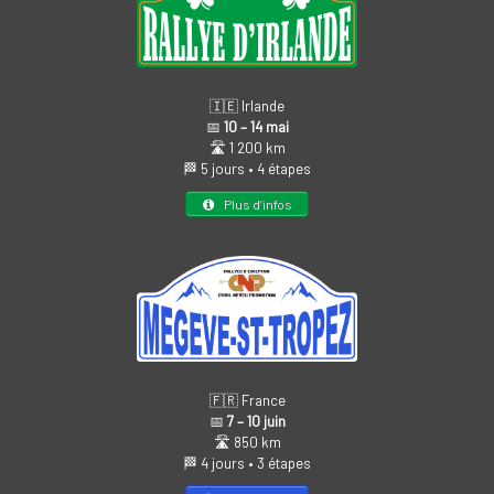
🇮🇪 Irlande
📅
10 – 14 mai
🛣️ 1 200 km
🏁 5 jours • 4 étapes
Plus d’infos
🇫🇷 France
📅
7 – 10 juin
🛣️ 850 km
🏁 4 jours • 3 étapes