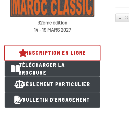
Post na
←
020
32ème édition
14 - 19 MARS 2027
INSCRIPTION EN LIGNE
TÉLÉCHARGER LA
BROCHURE
RÈGLEMENT PARTICULIER
BULLETIN D'ENGAGEMENT