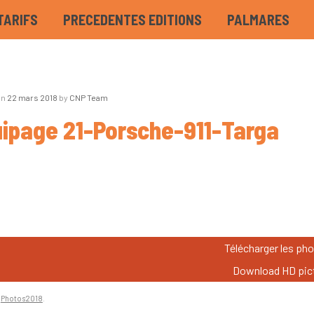
TARIFS
PRECEDENTES EDITIONS
PALMARES
on
22 mars 2018
by
CNP Team
ipage 21-Porsche-911-Targa
Télécharger les ph
Download HD pic
n
Photos2018
.