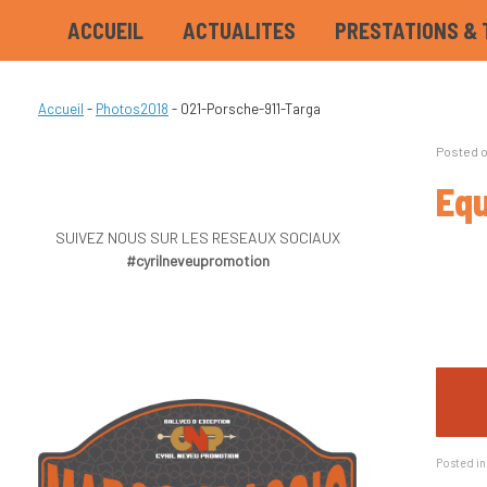
ACCUEIL
ACTUALITES
PRESTATIONS & 
Accueil
-
Photos2018
-
021-Porsche-911-Targa
Posted 
Equ
SUIVEZ NOUS SUR LES RESEAUX SOCIAUX
#cyrilneveupromotion
Posted i