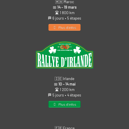
🇲🇦 Maroc
📅
14 – 19 mars
🛣️ 1 800 km
🏁 6 jours • 5 étapes
Plus d’infos
🇮🇪 Irlande
📅
10 – 14 mai
🛣️ 1 200 km
🏁 5 jours • 4 étapes
Plus d’infos
🇫🇷 France