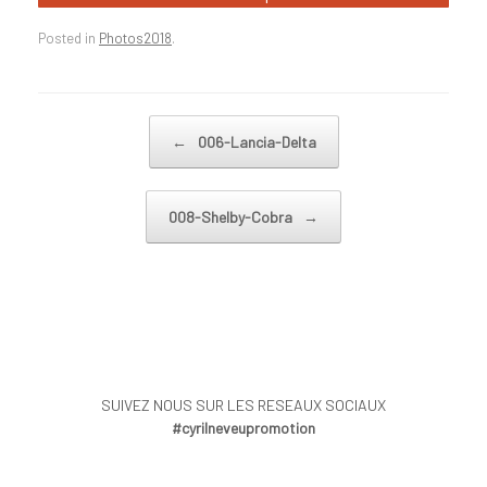
Posted in
Photos2018
.
Post navigation
←
006-Lancia-Delta
008-Shelby-Cobra
→
SUIVEZ NOUS SUR LES RESEAUX SOCIAUX
#cyrilneveupromotion