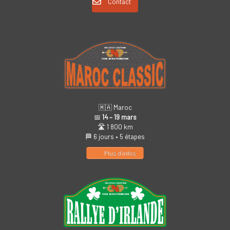
Contact
🇲🇦 Maroc
📅
14 – 19 mars
🛣️ 1 800 km
🏁 6 jours • 5 étapes
Plus d’infos