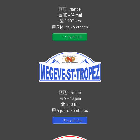
🇮🇪 Irlande
📅
10 – 14 mai
🛣️ 1 200 km
🏁 5 jours • 4 étapes
Plus d’infos
🇫🇷 France
📅
7 – 10 juin
🛣️ 850 km
🏁 4 jours • 3 étapes
Plus d’infos