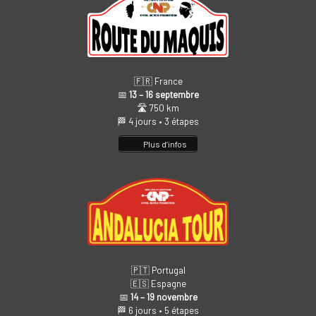
🇫🇷 France
📅
13 – 16 septembre
🛣️ 750 km
🏁 4 jours • 3 étapes
Plus d’infos
🇵🇹 Portugal
🇪🇸 Espagne
📅
14 – 19 novembre
🏁 6 jours • 5 étapes