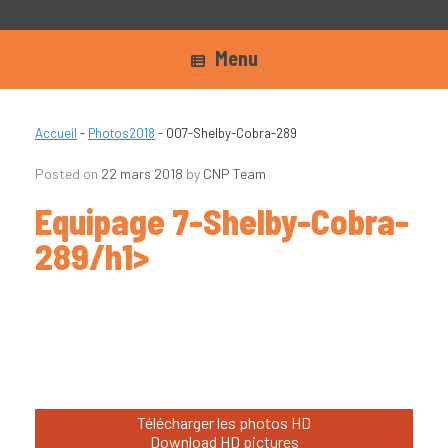
Menu
Accueil
-
Photos2018
-
007-Shelby-Cobra-289
Posted on
22 mars 2018
by
CNP Team
Equipage 7-Shelby-Cobra-
289/h1>
Télécharger les photos HD
Download HD pictures