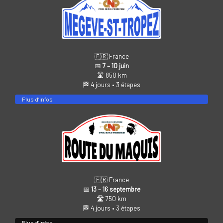
🇫🇷 France
📅
7 – 10 juin
🛣️ 850 km
🏁 4 jours • 3 étapes
Plus d’infos
🇫🇷 France
📅
13 – 16 septembre
🛣️ 750 km
🏁 4 jours • 3 étapes
Plus d’infos