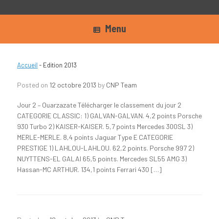
Menu
Accueil
-
Edition 2013
Posted on
12 octobre 2013
by
CNP Team
Jour 2 – Ouarzazate Télécharger le classement du jour 2
CATEGORIE CLASSIC: 1) GALVAN-GALVAN. 4,2 points Porsche
930 Turbo 2) KAISER-KAISER. 5,7 points Mercedes 300SL 3)
MERLE-MERLE. 8,4 points Jaguar Type E CATEGORIE
PRESTIGE 1) LAHLOU-LAHLOU. 62,2 points. Porsche 997 2)
NUYTTENS-EL GALAI 65,5 points. Mercedes SL55 AMG 3)
Hassan-MC ARTHUR. 134,1 points Ferrari 430 […]