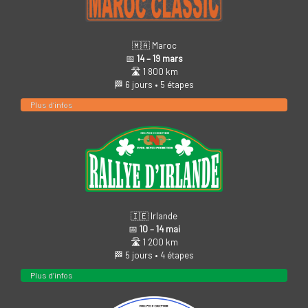
🇲🇦 Maroc
📅
14 – 19 mars
🛣️ 1 800 km
🏁 6 jours • 5 étapes
Plus d’infos
🇮🇪 Irlande
📅
10 – 14 mai
🛣️ 1 200 km
🏁 5 jours • 4 étapes
Plus d’infos