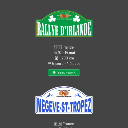
🇮🇪 Irlande
📅
10 – 14 mai
🛣️ 1 200 km
🏁 5 jours • 4 étapes
Plus d’infos
🇫🇷 France