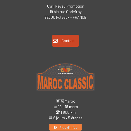
Cyril Neveu Promotion
19 bis rue Godefroy
92800 Puteaux – FRANCE
Contact
🇲🇦 Maroc
📅
14 – 19 mars
🛣️ 1 800 km
🏁 6 jours • 5 étapes
Plus d’infos