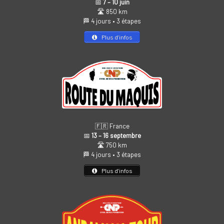
📅
7 – 10 juin
🛣️ 850 km
🏁 4 jours • 3 étapes
Plus d’infos
🇫🇷 France
📅
13 – 16 septembre
🛣️ 750 km
🏁 4 jours • 3 étapes
Plus d’infos