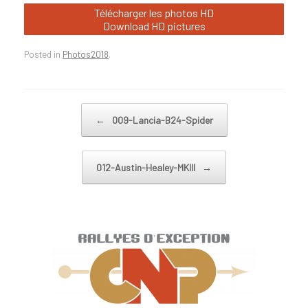
Télécharger les photos HD
Download HD pictures
Posted in
Photos2018
.
Post navigation
←
009-Lancia-B24-Spider
012-Austin-Healey-MKIII
→