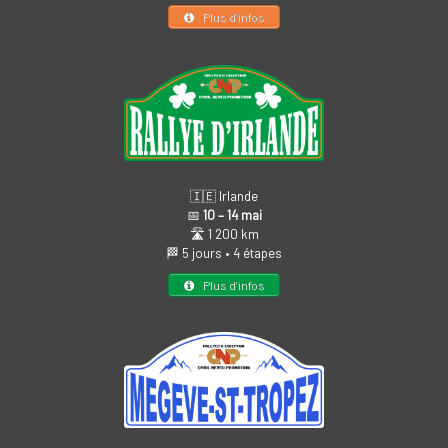
Plus d’infos
🇮🇪 Irlande
📅
10 – 14 mai
🛣️ 1 200 km
🏁 5 jours • 4 étapes
Plus d’infos