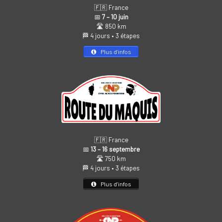
🇫🇷 France
📅
7 – 10 juin
🛣️ 850 km
🏁 4 jours • 3 étapes
Plus d’infos
🇫🇷 France
📅
13 – 16 septembre
🛣️ 750 km
🏁 4 jours • 3 étapes
Plus d’infos