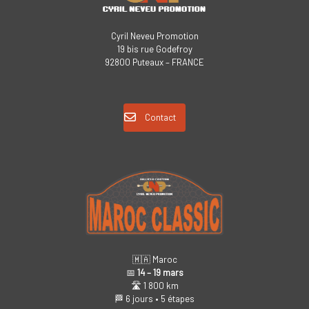
Cyril Neveu Promotion
19 bis rue Godefroy
92800 Puteaux – FRANCE
Contact
🇲🇦 Maroc
📅
14 – 19 mars
🛣️ 1 800 km
🏁 6 jours • 5 étapes