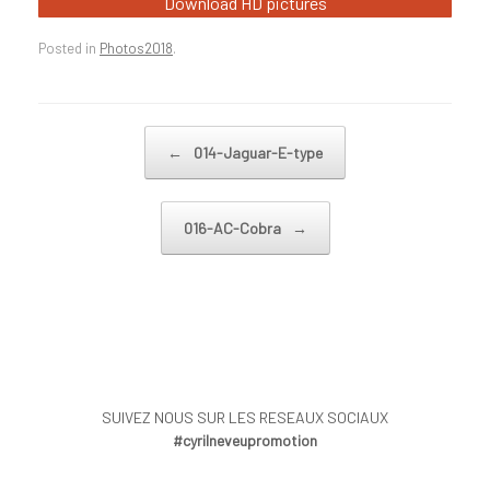
Download HD pictures
Posted in
Photos2018
.
Post navigation
←
014-Jaguar-E-type
016-AC-Cobra
→
SUIVEZ NOUS SUR LES RESEAUX SOCIAUX
#cyrilneveupromotion