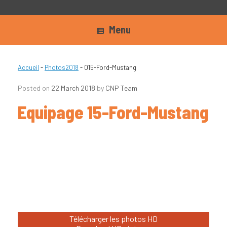
Menu
Accueil
-
Photos2018
-
015-Ford-Mustang
Posted on
22 March 2018
by
CNP Team
Equipage 15-Ford-Mustang
Télécharger les photos HD