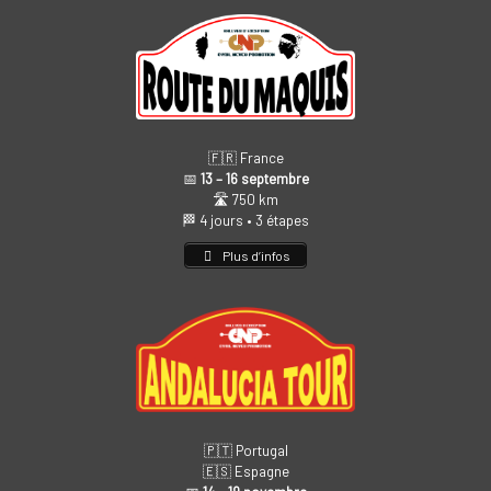
🇫🇷 France
📅
13 – 16 septembre
🛣️ 750 km
🏁 4 jours • 3 étapes
Plus d’infos
🇵🇹 Portugal
🇪🇸 Espagne