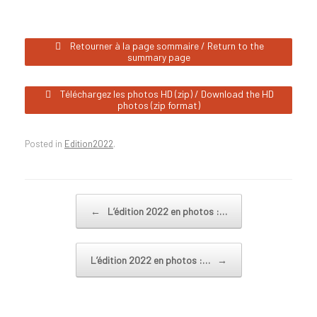
Retourner à la page sommaire / Return to the
summary page
Téléchargez les photos HD (zip) / Download the HD
photos (zip format)
Posted in
Edition2022
.
Post navigation
←
L’édition 2022 en photos :…
L’édition 2022 en photos :…
→