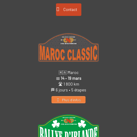
Contact
🇲🇦 Maroc
📅
14 – 19 mars
🛣️ 1 800 km
🏁 6 jours • 5 étapes
Plus d’infos