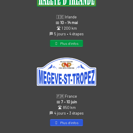
🇮🇪 Irlande
📅
10 – 14 mai
🛣️ 1 200 km
🏁 5 jours • 4 étapes
Plus d’infos
🇫🇷 France
📅
7 – 10 juin
🛣️ 850 km
🏁 4 jours • 3 étapes
Plus d’infos