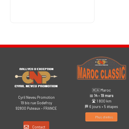
🇲🇦 Maroc
📅
14 – 19 mars
Cyril Neveu Promotion
🛣️ 1 800 km
19 bis rue Godefroy
🏁 6 jours • 5 étapes
92800 Puteaux – FRANCE
Plus d’infos
Contact