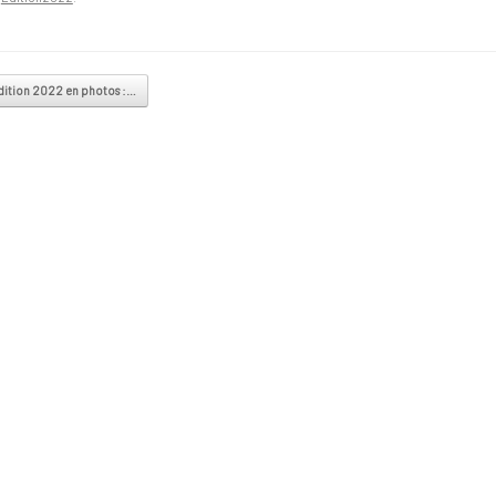
vigation
dition 2022 en photos :…