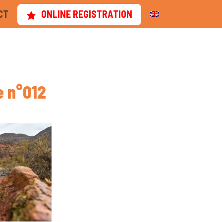
CT
ONLINE REGISTRATION
e n°012