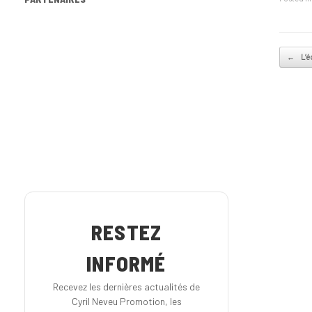
Post na
←
L’é
RESTEZ
INFORMÉ
Recevez les dernières actualités de
Cyril Neveu Promotion, les