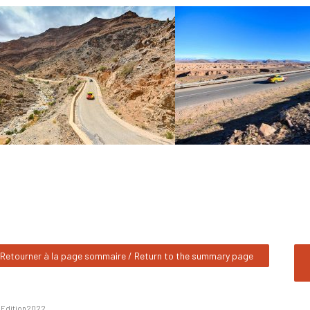
Retourner à la page sommaire / Return to the summary page
n
Edition2022
.