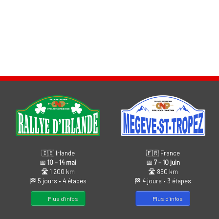
🇫🇷 France
🇮🇪 Irlande
📅
7 – 10 juin
📅
10 – 14 mai
🛣️ 850 km
🛣️ 1 200 km
🏁 4 jours • 3 étapes
🏁 5 jours • 4 étapes
Plus d’infos
Plus d’infos