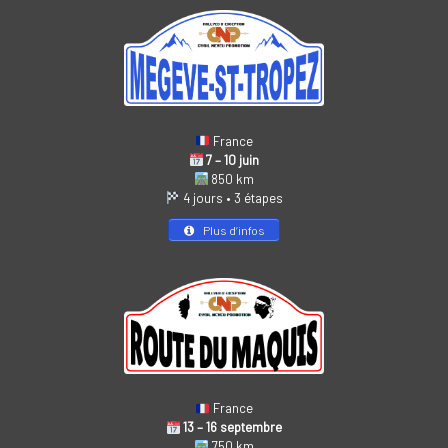
France
7 – 10 juin
850 km
4 jours • 3 étapes
Plus d’infos
France
13 – 16 septembre
750 km