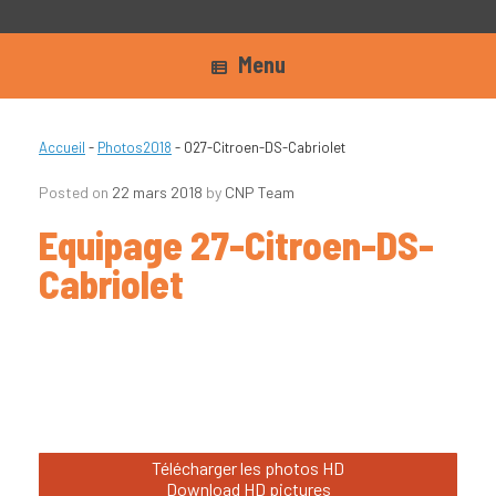
Menu
Accueil
-
Photos2018
-
027-Citroen-DS-Cabriolet
Posted on
22 mars 2018
by
CNP Team
Equipage 27-Citroen-DS-
Cabriolet
Télécharger les photos HD
Download HD pictures