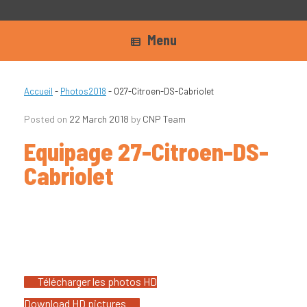
Menu
Accueil
-
Photos2018
-
027-Citroen-DS-Cabriolet
Posted on
22 March 2018
by
CNP Team
Equipage 27-Citroen-DS-
Cabriolet
Télécharger les photos HD
Download HD pictures