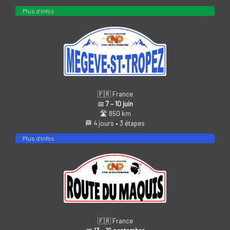
Plus d’infos
🇫🇷 France
📅
7 – 10 juin
🛣️ 850 km
🏁 4 jours • 3 étapes
Plus d’infos
🇫🇷 France