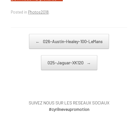
Posted in
Photos2018
.
Post navigation
←
026-Austin-Healey-100-LeMans
025-Jaguar-XK120
→
SUIVEZ NOUS SUR LES RESEAUX SOCIAUX
#cyrilneveupromotion