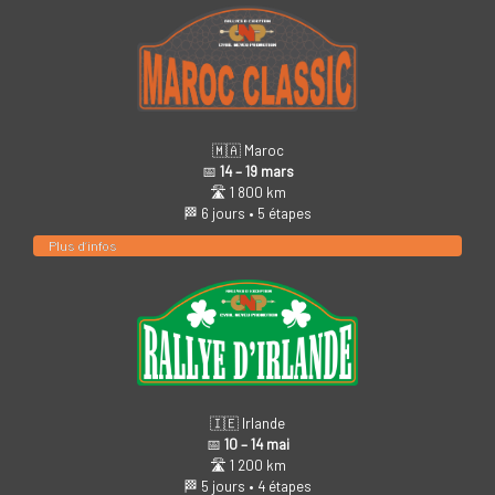
🇲🇦 Maroc
📅
14 – 19 mars
🛣️ 1 800 km
🏁 6 jours • 5 étapes
Plus d’infos
🇮🇪 Irlande
📅
10 – 14 mai
🛣️ 1 200 km
🏁 5 jours • 4 étapes