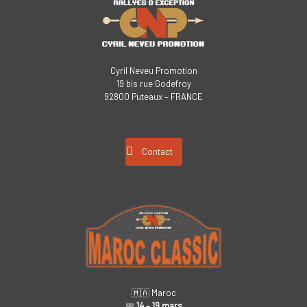
Cyril Neveu Promotion
19 bis rue Godefroy
92800 Puteaux – FRANCE
Contact
🇲🇦 Maroc
📅
14 – 19 mars