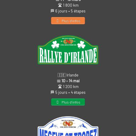
🛣️ 1 800 km
🏁 6 jours • 5 étapes
Plus d’infos
🇮🇪 Irlande
📅
10 – 14 mai
🛣️ 1 200 km
🏁 5 jours • 4 étapes
Plus d’infos