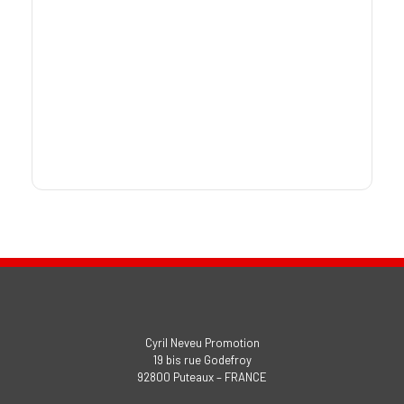
Cyril Neveu Promotion
19 bis rue Godefroy
92800 Puteaux – FRANCE