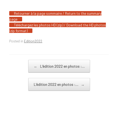
Retourner à la page sommaire / Return to the summary
page
Téléchargez les photos HD (zip) / Download the HD photos
(zip format)
Posted in
Edition2022
.
Post navigation
←
L’édition 2022 en photos :…
L’édition 2022 en photos :…
→