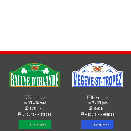
🇫🇷 France
🇮🇪 Irlande
📅
7 – 10 juin
📅
10 – 14 mai
🛣️ 850 km
🛣️ 1 200 km
🏁 4 jours • 3 étapes
🏁 5 jours • 4 étapes
Plus d’infos
Plus d’infos