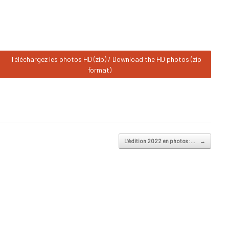
Téléchargez les photos HD (zip) / Download the HD photos (zip
format)
L’édition 2022 en photos :…
→