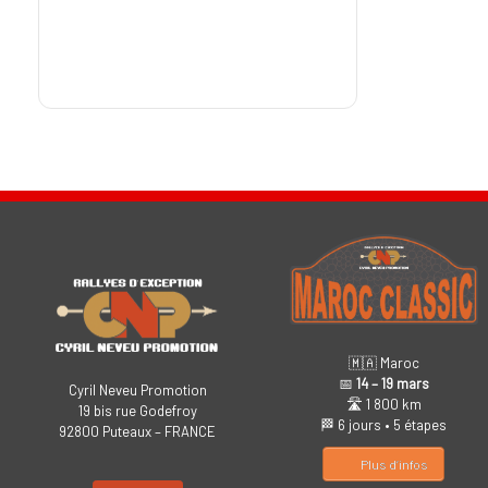
🇲🇦 Maroc
📅
14 – 19 mars
Cyril Neveu Promotion
🛣️ 1 800 km
19 bis rue Godefroy
🏁 6 jours • 5 étapes
92800 Puteaux – FRANCE
Plus d’infos