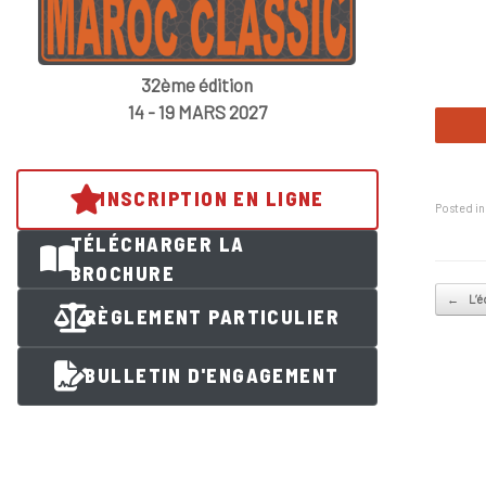
32ème édition
14 - 19 MARS 2027
INSCRIPTION EN LIGNE
Posted i
TÉLÉCHARGER LA
BROCHURE
Post na
←
L’é
RÈGLEMENT PARTICULIER
BULLETIN D'ENGAGEMENT