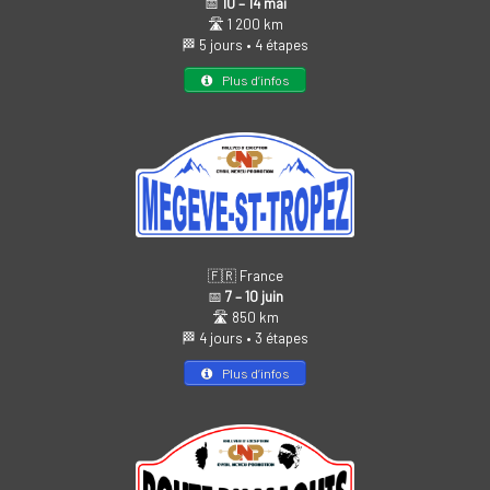
📅
10 – 14 mai
🛣️ 1 200 km
🏁 5 jours • 4 étapes
Plus d’infos
🇫🇷 France
📅
7 – 10 juin
🛣️ 850 km
🏁 4 jours • 3 étapes
Plus d’infos