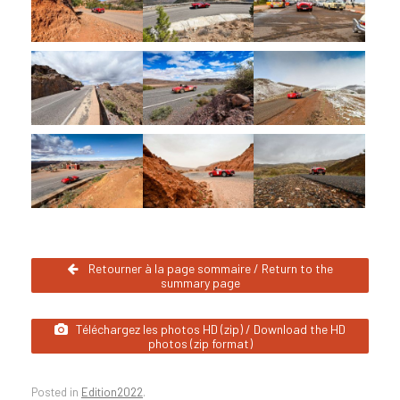
Retourner à la page sommaire / Return to the
summary page
Téléchargez les photos HD (zip) / Download the HD
photos (zip format)
Posted in
Edition2022
.