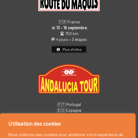
🇫🇷 France
📅
13 – 16 septembre
🛣️ 750 km
🏁 4 jours • 3 étapes
Plus d’infos
🇵🇹 Portugal
🇪🇸 Espagne
📅
14 – 19 novembre
🏁 6 jours • 5 étapes
Utilisation des cookies
Plus d’infos
Nous utilisons des cookies pour améliorer votre expérience de