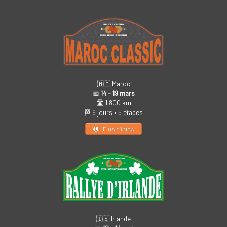
🇲🇦 Maroc
📅
14 – 19 mars
🛣️ 1 800 km
🏁 6 jours • 5 étapes
Plus d’infos
🇮🇪 Irlande