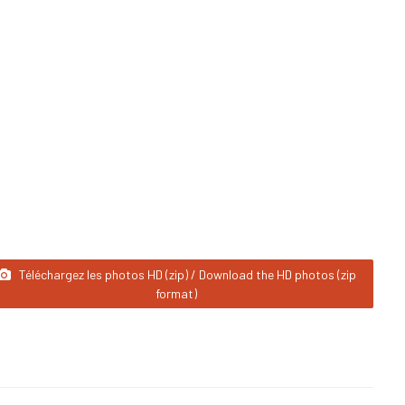
Téléchargez les photos HD (zip) / Download the HD photos (zip
format)