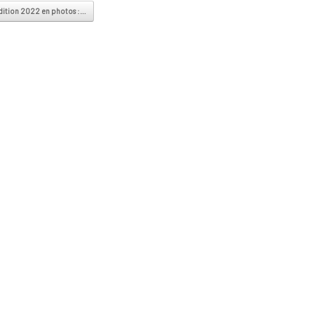
vigation
dition 2022 en photos :…