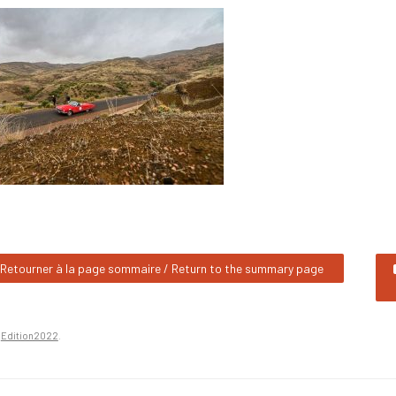
Retourner à la page sommaire / Return to the summary page
n
Edition2022
.