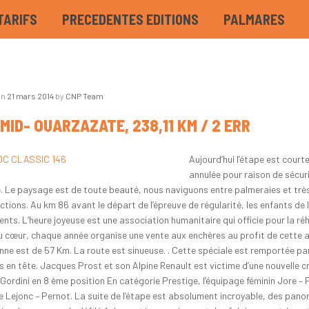
TARIFS
PRECEDENTES EDITIONS
PALMARES
on
21 mars 2014
by
CNP Team
MID- OUARZAZATE, 238,11 KM / 2 ERR
Aujourd’hui l’étape est cour
annulée pour raison de sécuri
. Le paysage est de toute beauté, nous naviguons entre palmeraies et très an
ctions. Au km 86 avant le départ de l’épreuve de régularité, les enfants de
nts. L’heure joyeuse est une association humanitaire qui officie pour la réh
u cœur, chaque année organise une vente aux enchères au profit de cette a
nne est de 57 Km. La route est sinueuse. . Cette spéciale est remportée par 
s en tête. Jacques Prost et son Alpine Renault est victime d’une nouvelle c
 Gordini en 8 ème position En catégorie Prestige, l’équipage féminin Jore –
e Lejonc – Pernot. La suite de l’étape est absolument incroyable, des pan