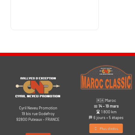
🇲🇦 Maroc
📅
14 – 19 mars
Cyril Neveu Promotion
🛣️ 1 800 km
19 bis rue Godefroy
🏁 6 jours • 5 étapes
92800 Puteaux – FRANCE
Plus d’infos