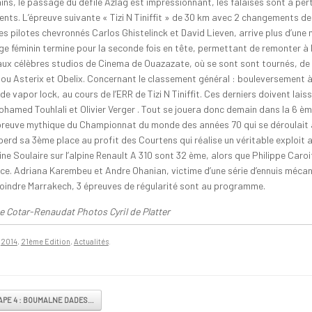
ins, le passage du défilé Azlag est impressionnant, les falaises sont à per
ents. L’épreuve suivante « Tizi N Tiniffit » de 30 km avec 2 changements d
es pilotes chevronnés Carlos Ghistelinck et David Lieven, arrive plus d’une 
age féminin termine pour la seconde fois en tête, permettant de remonter à 
 aux célèbres studios de Cinema de Ouazazate, où se sont sont tournés, de
ou Asterix et Obelix. Concernant le classement général : bouleversement à l
de vapor lock, au cours de l’ERR de Tizi N Tiniffit. Ces derniers doivent lais
ohamed Touhlali et Olivier Verger . Tout se jouera donc demain dans la 6 è
preuve mythique du Championnat du monde des années 70 qui se déroulait à l
perd sa 3ème place au profit des Courtens qui réalise un véritable exploit 
ne Soulaire sur l’alpine Renault A 310 sont 32 ème, alors que Philippe Caroi
ce. Adriana Karembeu et Andre Ohanian, victime d’une série d’ennuis méc
joindre Marrakech, 3 épreuves de régularité sont au programme.
e Cotar-Renaudat Photos Cyril de Platter
n
2014
,
21ème Edition
,
Actualités
.
vigation
APE 4 : BOUMALNE DADES…