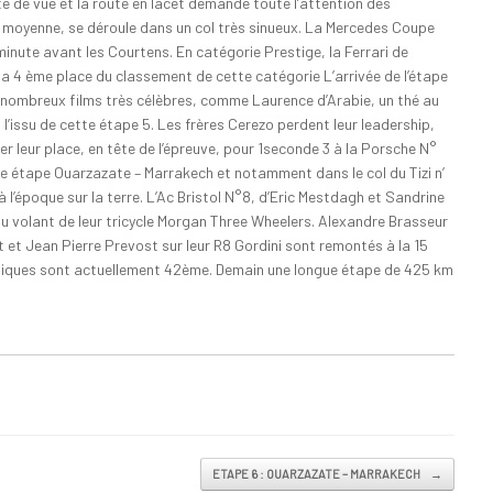
te de vue et la route en lacet demande toute l’attention des
e moyenne, se déroule dans un col très sinueux. La Mercedes Coupe
minute avant les Courtens. En catégorie Prestige, la Ferrari de
la 4 ème place du classement de cette catégorie L’arrivée de l’étape
 nombreux films très célèbres, comme Laurence d’Arabie, un thé au
’issu de cette étape 5. Les frères Cerezo perdent leur leadership,
ser leur place, en tête de l’épreuve, pour 1seconde 3 à la Porsche N°
me étape Ouarzazate – Marrakech et notamment dans le col du Tizi n’
’époque sur la terre. L’Ac Bristol N°8, d’Eric Mestdagh et Sandrine
au volant de leur tricycle Morgan Three Wheelers. Alexandre Brasseur
t et Jean Pierre Prevost sur leur R8 Gordini sont remontés à la 15
aniques sont actuellement 42ème. Demain une longue étape de 425 km
ETAPE 6 : OUARZAZATE – MARRAKECH
→