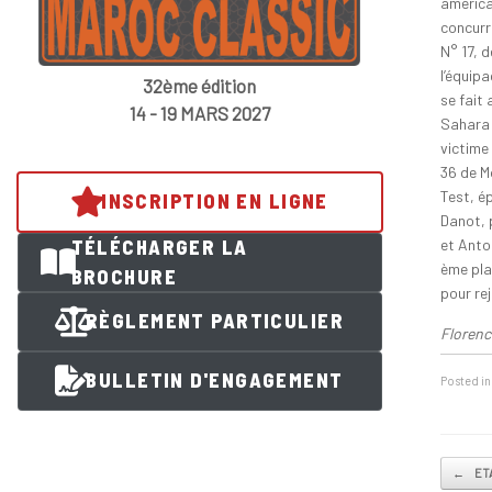
américa
concurr
N° 17, d
l’équip
32ème édition
se fait
14 - 19 MARS 2027
Sahara 
victime 
36 de M
Test, é
INSCRIPTION EN LIGNE
Danot, 
et Antoi
TÉLÉCHARGER LA
ème pla
BROCHURE
pour re
RÈGLEMENT PARTICULIER
Florenc
BULLETIN D'ENGAGEMENT
Posted i
Post na
←
ET