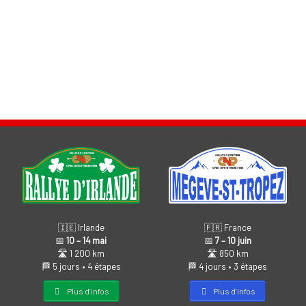
🇫🇷 France
🇮🇪 Irlande
📅
7 – 10 juin
📅
10 – 14 mai
🛣️ 850 km
🛣️ 1 200 km
🏁 4 jours • 3 étapes
🏁 5 jours • 4 étapes
Plus d’infos
Plus d’infos