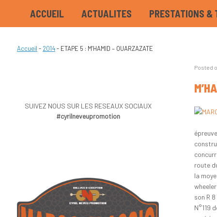
ACCUEIL
ACTUALITES
PRESTATIONS & 
Accueil
-
2014
-
ETAPE 5 : M’HAMID – OUARZAZATE
Posted 
M’HA
SUIVEZ NOUS SUR LES RESEAUX SOCIAUX
#cyrilneveupromotion
épreuve
constru
concurre
route d
la moye
wheeler
son R 8
N°119 d