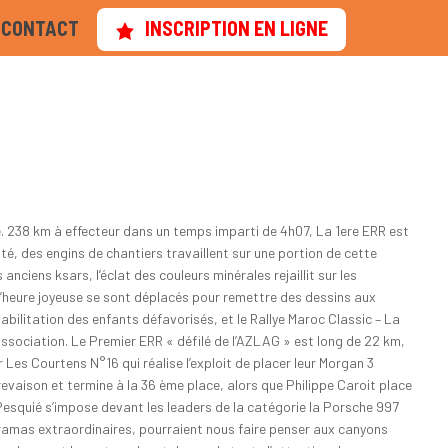
CONTACT
INSCRIPTION EN LIGNE
te. 238 km à effecteur dans un temps imparti de 4h07, La 1ere ERR est
té, des engins de chantiers travaillent sur une portion de cette
ciens ksars, l’éclat des couleurs minérales rejaillit sur les
 l’heure joyeuse se sont déplacés pour remettre des dessins aux
abilitation des enfants défavorisés, et le Rallye Maroc Classic – La
ssociation. Le Premier ERR « défilé de l’AZLAG » est long de 22 km,
Les Courtens N°16 qui réalise l’exploit de placer leur Morgan 3
revaison et termine à la 36 ème place, alors que Philippe Caroit place
 Pesquié s’impose devant les leaders de la catégorie la Porsche 997
oramas extraordinaires, pourraient nous faire penser aux canyons