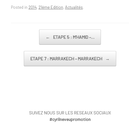
Posted in
2014
,
21ème Edition
,
Actualités
.
Post navigation
←
ETAPE 5 : M’HAMID –…
ETAPE 7 : MARRAKECH – MARRAKECH
→
SUIVEZ NOUS SUR LES RESEAUX SOCIAUX
#cyrilneveupromotion