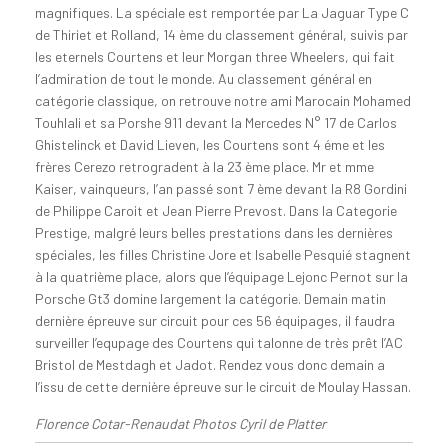
magnifiques. La spéciale est remportée par La Jaguar Type C
de Thiriet et Rolland, 14 ème du classement général, suivis par
les eternels Courtens et leur Morgan three Wheelers, qui fait
l’admiration de tout le monde. Au classement général en
catégorie classique, on retrouve notre ami Marocain Mohamed
Touhlali et sa Porshe 911 devant la Mercedes N° 17 de Carlos
Ghistelinck et David Lieven, les Courtens sont 4 éme et les
frères Cerezo retrogradent à la 23 ème place. Mr et mme
Kaiser, vainqueurs, l’an passé sont 7 ème devant la R8 Gordini
de Philippe Caroit et Jean Pierre Prevost. Dans la Categorie
Prestige, malgré leurs belles prestations dans les dernières
spéciales, les filles Christine Jore et Isabelle Pesquié stagnent
à la quatrième place, alors que l’équipage Lejonc Pernot sur la
Porsche Gt3 domine largement la catégorie. Demain matin
dernière épreuve sur circuit pour ces 56 équipages, il faudra
surveiller l’equpage des Courtens qui talonne de très prêt l’AC
Bristol de Mestdagh et Jadot. Rendez vous donc demain a
l’issu de cette dernière épreuve sur le circuit de Moulay Hassan.
Florence Cotar-Renaudat Photos Cyril de Platter