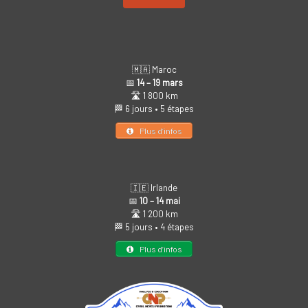
🇲🇦 Maroc
📅
14 – 19 mars
🛣️ 1 800 km
🏁 6 jours • 5 étapes
Plus d’infos
🇮🇪 Irlande
📅
10 – 14 mai
🛣️ 1 200 km
🏁 5 jours • 4 étapes
Plus d’infos