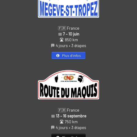
🇫🇷 France
📅
7 – 10 juin
🛣️ 850 km
🏁 4 jours • 3 étapes
Plus d’infos
🇫🇷 France
📅
13 – 16 septembre
🛣️ 750 km
🏁 4 jours • 3 étapes