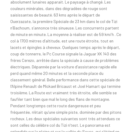
absolument lunaires apparait. Le paysage à changé. Les
couleurs minérales, dans des dégradées de rouge sont
saisissantes de beauté. 63 kms après le départ de
Ouerzazate, la première Spéciale de 23 km dans le col de Tizi
n’Bachoum, s’annonce très sinueuse. Les concurrents partent
de minute en minute. La moyenne à réaliser est de 59 km/h . Ce
col à 1700 mètres d’altitude, est une route étroite, tout en
lacets et épingles à cheveux. Quelques temps après le départ,
coup de tonnerre, le Pc Course signale la Jaguar XK 140 des
frères Cerezo, arrêtée dans la spéciale à cause de problèmes
électriques. Dépannée par la voiture d’assistance rapide elle
perd quand même 20 minutes et la seconde place du
classement général. Belle performance dans cette spéciale de
l’Alpine Renault de Mickael Bricaust et Joel Hamart qui termine
troisième. La Route est vraiment très étroite, elle semble se
faufiler tant bien que mal le long des flans de montagne.
Pendant longtemps cette route dangereuse et peu
fréquentée, n’était qu’une simple piste, dominée par des pitons
rocheux. Les deux spéciales suivantes sont très attendues ce
sont celles du célèbre col du Tizi n’test. Le panorama est
splendide sur la plaine et sur la vallée du Souss, qui s’éténd en