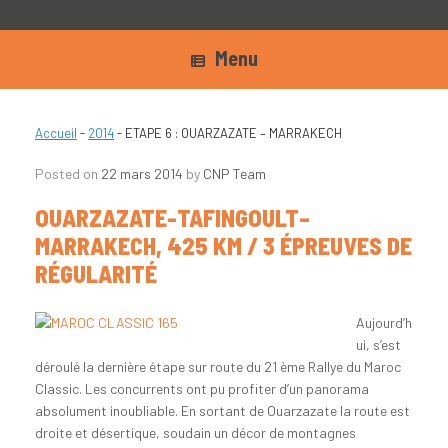
Menu
Accueil
-
2014
-
ETAPE 6 : OUARZAZATE – MARRAKECH
Posted on
22 mars 2014
by
CNP Team
OUARZAZATE-TAFINGOULT–
MARRAKECH, 425 KM / 3 ÉPREUVES DE
RÉGULARITÉ
Aujourd’h
ui, s’est
déroulé la dernière étape sur route du 21 ème Rallye du Maroc
Classic. Les concurrents ont pu profiter d’un panorama
absolument inoubliable. En sortant de Ouarzazate la route est
droite et désertique, soudain un décor de montagnes