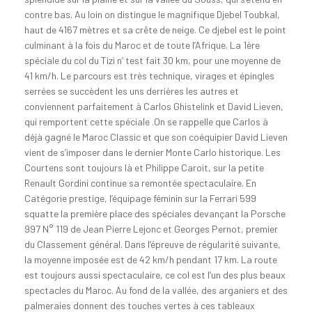
contre bas. Au loin on distingue le magnifique Djebel Toubkal,
haut de 4167 mètres et sa crête de neige. Ce djebel est le point
culminant à la fois du Maroc et de toute l’Afrique. La 1ère
spéciale du col du Tizi n’ test fait 30 km, pour une moyenne de
41 km/h. Le parcours est très technique, virages et épingles
serrées se succèdent les uns derrières les autres et
conviennent parfaitement à Carlos Ghistelink et David Lieven,
qui remportent cette spéciale .On se rappelle que Carlos à
déjà gagné le Maroc Classic et que son coéquipier David Lieven
vient de s’imposer dans le dernier Monte Carlo historique. Les
Courtens sont toujours là et Philippe Caroit, sur la petite
Renault Gordini continue sa remontée spectaculaire. En
Catégorie prestige, l’équipage féminin sur la Ferrari 599
squatte la première place des spéciales devançant la Porsche
997 N° 119 de Jean Pierre Lejonc et Georges Pernot, premier
du Classement général. Dans l’épreuve de régularité suivante,
la moyenne imposée est de 42 km/h pendant 17 km. La route
est toujours aussi spectaculaire, ce col est l’un des plus beaux
spectacles du Maroc. Au fond de la vallée, des arganiers et des
palmeraies donnent des touches vertes à ces tableaux