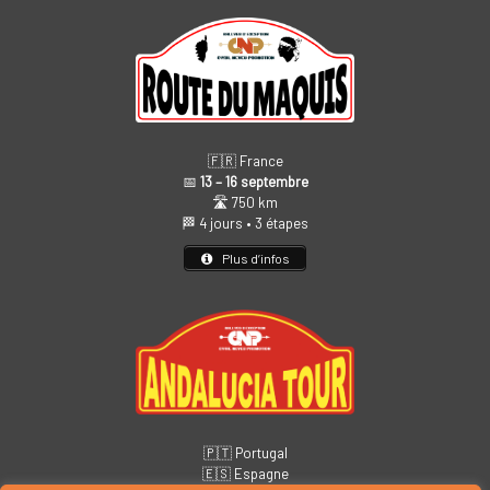
🇫🇷 France
📅
13 – 16 septembre
🛣️ 750 km
🏁 4 jours • 3 étapes
Plus d’infos
🇵🇹 Portugal
🇪🇸 Espagne