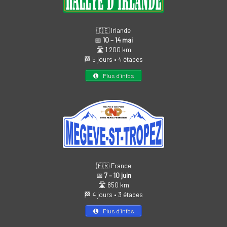
🇮🇪 Irlande
📅
10 – 14 mai
🛣️ 1 200 km
🏁 5 jours • 4 étapes
Plus d’infos
🇫🇷 France
📅
7 – 10 juin
🛣️ 850 km
🏁 4 jours • 3 étapes
Plus d’infos