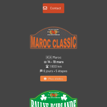
Contact
🇲🇦 Maroc
📅
14 – 19 mars
🛣️ 1 800 km
🏁 6 jours • 5 étapes
Plus d’infos