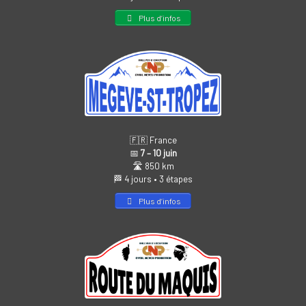
Plus d’infos
🇫🇷 France
📅
7 – 10 juin
🛣️ 850 km
🏁 4 jours • 3 étapes
Plus d’infos