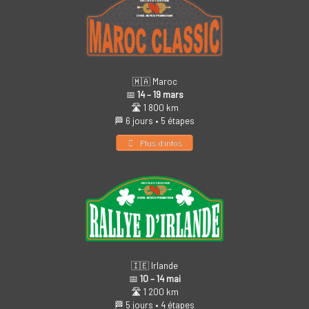
🇲🇦 Maroc
📅
14 – 19 mars
🛣️ 1 800 km
🏁 6 jours • 5 étapes
Plus d’infos
🇮🇪 Irlande
📅
10 – 14 mai
🛣️ 1 200 km
🏁 5 jours • 4 étapes