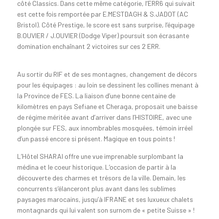
côté Classics. Dans cette même catégorie, l’ERR6 qui suivait
est cette fois remportée par E.MESTDAGH & S.JADOT (AC
Bristol). Côté Prestige, le score est sans surprise, l’équipage
B.OUVIER / J.OUVIER (Dodge Viper) poursuit son écrasante
domination enchaînant 2 victoires sur ces 2 ERR.
Au sortir du RIF et de ses montagnes, changement de décors
pour les équipages : au loin se dessinent les collines menant à
la Province de FES. La liaison d’une bonne centaine de
kilomètres en pays Sefiane et Cheraga, proposait une baisse
de régime méritée avant d’arriver dans l’HISTOIRE, avec une
plongée sur FES, aux innombrables mosquées, témoin irréel
d’un passé encore si présent. Magique en tous points !
L’Hôtel SHARAI offre une vue imprenable surplombant la
médina et le coeur historique. L’occasion de partir à la
découverte des charmes et trésors de la ville. Demain, les
concurrents s’élanceront plus avant dans les sublimes
paysages marocains, jusqu’à IFRANE et ses luxueux chalets
montagnards qui lui valent son surnom de « petite Suisse » !