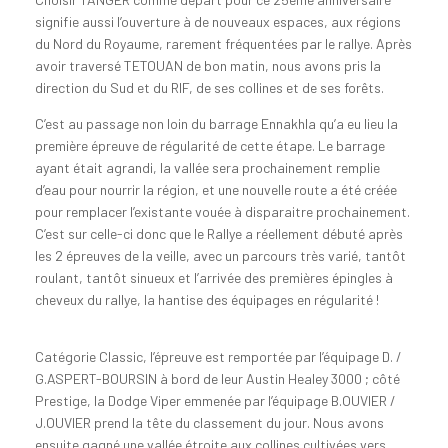
signifie aussi l’ouverture à de nouveaux espaces, aux régions
du Nord du Royaume, rarement fréquentées par le rallye. Après
avoir traversé TETOUAN de bon matin, nous avons pris la
direction du Sud et du RIF, de ses collines et de ses forêts.
C’est au passage non loin du barrage Ennakhla qu’a eu lieu la
première épreuve de régularité de cette étape. Le barrage
ayant était agrandi, la vallée sera prochainement remplie
d’eau pour nourrir la région, et une nouvelle route a été créée
pour remplacer l’existante vouée à disparaitre prochainement.
C’est sur celle-ci donc que le Rallye a réellement débuté après
les 2 épreuves de la veille, avec un parcours très varié, tantôt
roulant, tantôt sinueux et l’arrivée des premières épingles à
cheveux du rallye, la hantise des équipages en régularité !
Catégorie Classic, l’épreuve est remportée par l’équipage D. /
G.ASPERT-BOURSIN à bord de leur Austin Healey 3000 ; côté
Prestige, la Dodge Viper emmenée par l’équipage B.OUVIER /
J.OUVIER prend la tête du classement du jour. Nous avons
ensuite gagné une vallée étroite aux collines cultivées vers